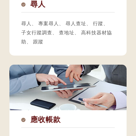
尋人
尋人
、
專案尋人
、
尋人查址
、
行蹤
、
子女行蹤調查
、
查地址
、
高科技器材協
助
、
跟蹤
應收帳款