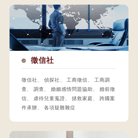
徵信社
徵信社
、
偵探社
、
工商徵信
、
工商調
查
、
調查
、
婚姻感情問題協助
、
婚前徵
信
、
虐待兒童蒐證
、
拯救家庭
、
跨國案
件承辦
、
各項疑難雜症