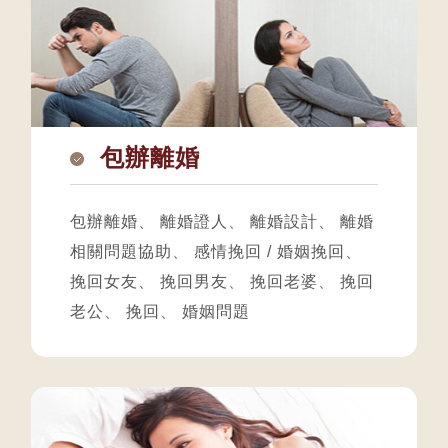
包辦離婚
包辦離婚
、
離婚證人
、
離婚設計
、
離婚
相關問題協助
、
感情挽回 / 婚姻挽回
、
挽回女友
、
挽回男友
、
挽回老婆
、
挽回
老公
、
挽回
、
婚姻問題