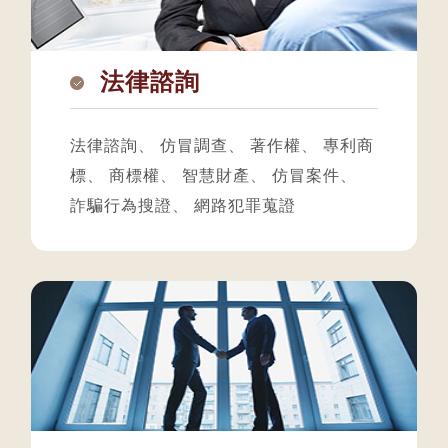
法律諮詢
法律諮詢
、
仿冒調查
、
著作權
、
專利商
標
、
商標權
、
智慧財產
、
仿冒案件
、
詐騙行為搜證
、
網路犯罪蒐證