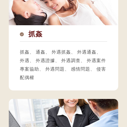
抓姦
抓姦
、
通姦
、
外遇抓姦
、
外遇通姦
、
外遇
、
外遇證據
、
外遇調查
、
外遇案件
專案協助
、
外遇問題
、
感情問題
、
侵害
配偶權