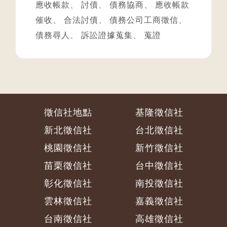
應收帳款
、
討債
、
債務協商
、
應收帳款
催收
、
合法討債
、
債務公司工商徵信
、
債務尋人
、
訴訟證據蒐集
、
蒐證
徵信社地點
基隆徵信社
新北徵信社
台北徵信社
桃園徵信社
新竹徵信社
苗栗徵信社
台中徵信社
彰化徵信社
南投徵信社
雲林徵信社
嘉義徵信社
台南徵信社
高雄徵信社