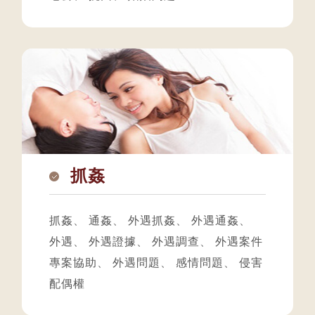
抓姦
抓姦
、
通姦
、
外遇抓姦
、
外遇通姦
、
外遇
、
外遇證據
、
外遇調查
、
外遇案件
專案協助
、
外遇問題
、
感情問題
、
侵害
配偶權