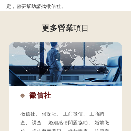
定，需要幫助請找徵信社。
更多營業
項目
徵信社
徵信社
、
偵探社
、
工商徵信
、
工商調
查
、
調查
、
婚姻感情問題協助
、
婚前徵