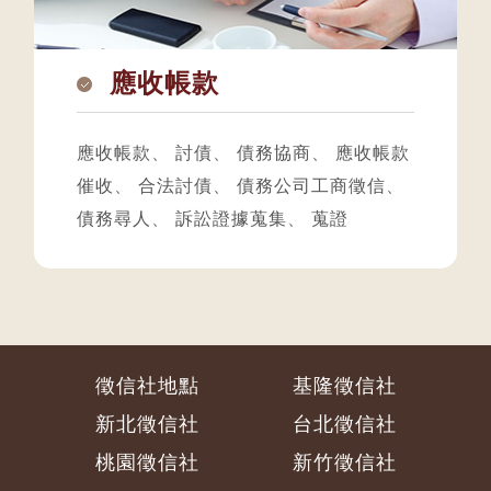
應收帳款
應收帳款
、
討債
、
債務協商
、
應收帳款
催收
、
合法討債
、
債務公司工商徵信
、
債務尋人
、
訴訟證據蒐集
、
蒐證
徵信社地點
基隆徵信社
新北徵信社
台北徵信社
桃園徵信社
新竹徵信社