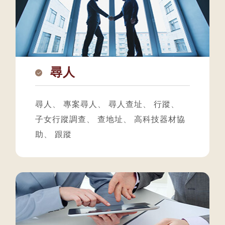
尋人
尋人
、
專案尋人
、
尋人查址
、
行蹤
、
子女行蹤調查
、
查地址
、
高科技器材協
助
、
跟蹤