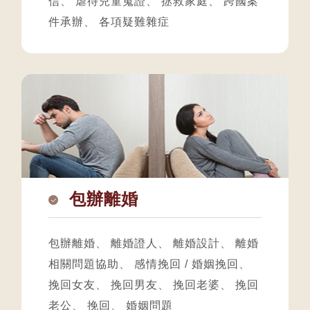
信
、
虐待兒童蒐證
、
拯救家庭
、
跨國案
件承辦
、
各項疑難雜症
包辦離婚
包辦離婚
、
離婚證人
、
離婚設計
、
離婚
相關問題協助
、
感情挽回 / 婚姻挽回
、
挽回女友
、
挽回男友
、
挽回老婆
、
挽回
老公
、
挽回
、
婚姻問題