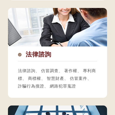
法律諮詢
法律諮詢
、
仿冒調查
、
著作權
、
專利商
標
、
商標權
、
智慧財產
、
仿冒案件
、
詐騙行為搜證
、
網路犯罪蒐證